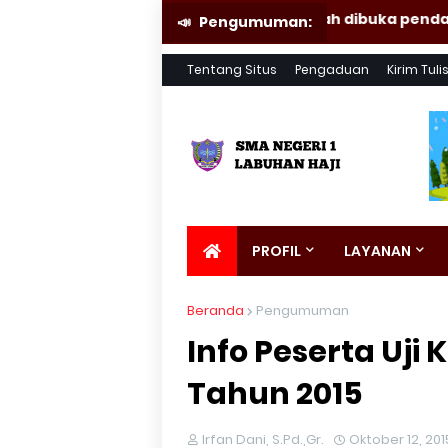
Telah dibuka pendaftaran SPM
Pengumuman:
Tentang Situs
Pengaduan
Kirim Tuli
PROFIL
LAYANAN
Beranda
Pengumuman
Info Peserta Uji
Tahun 2015
Irfan Dani, S.Pd.,Gr.
Oktober 12, 201