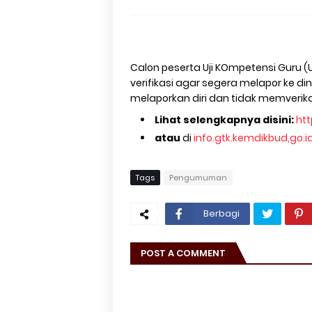
Calon peserta Uji KOmpetensi Guru 
verifikasi agar segera melapor ke di
melaporkan diri dan tidak memverika
Lihat selengkapnya disini:
htt
atau
di
info.gtk.kemdikbud,go.i
Tags
Pengumuman
Berbagi
POST A COMMENT